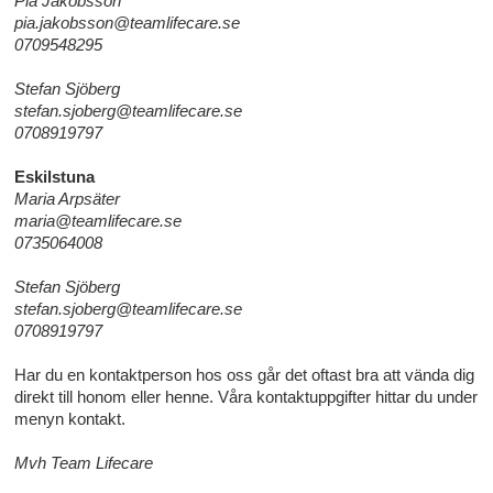
Pia Jakobsson
pia.jakobsson@teamlifecare.se
0709548295
Stefan Sjöberg
stefan.sjoberg@teamlifecare.se
0708919797
Eskilstuna
Maria Arpsäter
maria@teamlifecare.se
0735064008
Stefan Sjöberg
stefan.sjoberg@teamlifecare.se
0708919797
Har du en kontaktperson hos oss går det oftast bra att vända dig
direkt till honom eller henne. Våra kontaktuppgifter hittar du under
menyn kontakt.
Mvh Team Lifecare