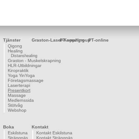
Tjänster
Graston-Laser-Koppning
PT-smallgroup
PT-online
Qigong
Healing
Distanshealing
Graston - Muskelskrapning
HLR-Utbildningar
Kiropraktik
Yoga YinYoga
Företagsmassage
Laserterapi
Presentkort
Massage
Medlemssida
Stötvåg
Webshop
Boka
Kontakt
Eskilstuna
Kontakt Eskilstuna
Strängnäs
Kontakt Strängnäs