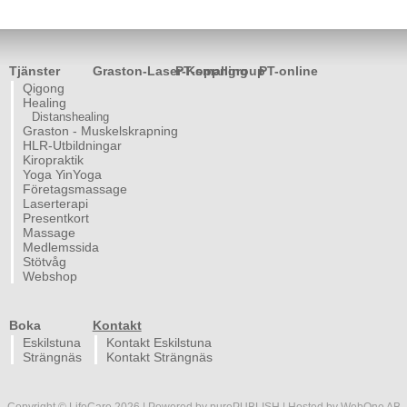
Tjänster
Graston-Laser-Koppning
PT-smallgroup
PT-online
Qigong
Healing
Distanshealing
Graston - Muskelskrapning
HLR-Utbildningar
Kiropraktik
Yoga YinYoga
Företagsmassage
Laserterapi
Presentkort
Massage
Medlemssida
Stötvåg
Webshop
Boka
Kontakt
Eskilstuna
Kontakt Eskilstuna
Strängnäs
Kontakt Strängnäs