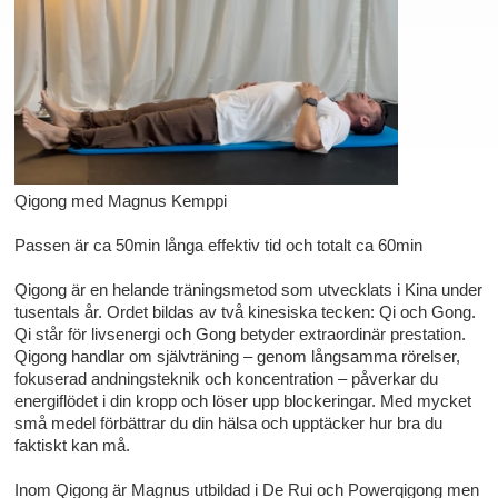
Qigong med Magnus Kemppi
Passen är ca 50min långa effektiv tid och totalt ca 60min
Qigong är en helande träningsmetod som utvecklats i Kina under
tusentals år. Ordet bildas av två kinesiska tecken: Qi och Gong.
Qi står för livsenergi och Gong betyder extraordinär prestation.
Qigong handlar om självträning – genom långsamma rörelser,
fokuserad andningsteknik och koncentration – påverkar du
energiflödet i din kropp och löser upp blockeringar. Med mycket
små medel förbättrar du din hälsa och upptäcker hur bra du
faktiskt kan må.
Inom Qigong är Magnus utbildad i De Rui och Powerqigong men