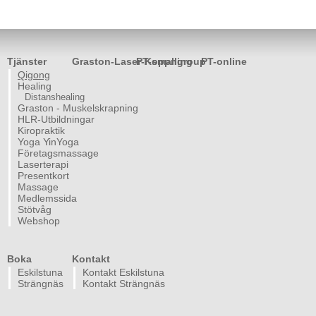
Tjänster
Graston-Laser-Koppning
PT-smallgroup
PT-online
Qigong
Healing
Distanshealing
Graston - Muskelskrapning
HLR-Utbildningar
Kiropraktik
Yoga YinYoga
Företagsmassage
Laserterapi
Presentkort
Massage
Medlemssida
Stötvåg
Webshop
Boka
Kontakt
Eskilstuna
Kontakt Eskilstuna
Strängnäs
Kontakt Strängnäs