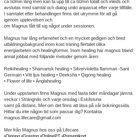
ca 50min lång men kan ta upp till ca 60min totalt och inleds och
avslutas med samtal och dialog unikt anpassat efter varje tillfälle.
I samtalet efter behandlingen finns det utrymme för att gå
igenom upplevelsen och
om Magnus fått till sig något under sessionen.
Magnus har lång erfarnehet och en mycket gedigen och bred
utbildningsbakgrund inom kost träning flertalet olika
energiarbeten och healingformer. Inom healing har magnus bland
annat jobbat med följande metoder genom åren:
Reikihealing • Shamansk healing • Silvervioletta flamman -Sant
Germain • Vitt ljus healing • Deeksha • Qigong healing
• Flower of life • Änglahealing
Under uppstarten finns Magnus med fasta tider måndagar jämna
veckor i Strängnäs och varje onsdag i Eskilstuna
samt på distans. Mer om det finns att läsa på vår bokningssida.
Hittar du inte någon tid som passar dig? Kontakta
magnus.lifecare@gmail.com
Mer från Magnus hos oss på Lifecare
•
Qigong
•
Graston
•
OnlinePT
•
Presentkort