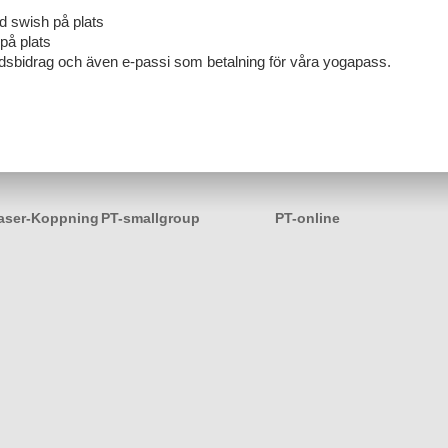
d swish på plats
på plats
årdsbidrag och även e-passi som betalning för våra yogapass.
aser-Koppning
PT-smallgroup
PT-online