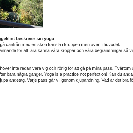
geklint beskriver sin yoga
 gå därifrån med en skön känsla i kroppen men även i huvudet.
nande för att lära känna våra kroppar och våra begränsningar så vi hela
höver inte redan vara vig och rörlig för att gå på mina pass. Tvärt
fter bara några gånger. Yoga is a practice not perfection! Kan du anda
upa andetag. Varje pass går vi igenom djupandning. Vad är det bra f