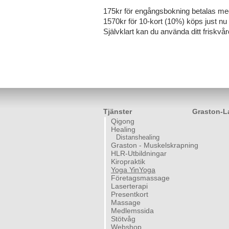
175kr för engångsbokning betalas me
1570kr för 10-kort (10%) köps just nu 
Självklart kan du använda ditt friskv
Tjänster
Graston-L
Qigong
Healing
Distanshealing
Graston - Muskelskrapning
HLR-Utbildningar
Kiropraktik
Yoga YinYoga
Företagsmassage
Laserterapi
Presentkort
Massage
Medlemssida
Stötvåg
Webshop