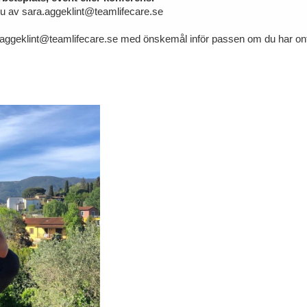
 du av sara.aggeklint@teamlifecare.se
.aggeklint@teamlifecare.se med önskemål inför passen om du har ont 