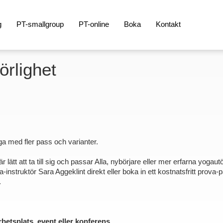
g
PT-smallgroup
PT-online
Boka
Kontakt
rlighet
ga med fler pass och varianter.
lätt att ta till sig och passar Alla, nybörjare eller mer erfarna yogau
instruktör Sara Aggeklint direkt eller boka in ett kostnatsfritt prova-på
.
betsplats, event eller konferens.