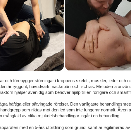
lar och förebygger störningar i kroppens skelett, muskler, leder och
en är ryggont, huvudvärk, nackspärr och ischias. Metoderna använd
raktorn hjälper även dig som behöver hjälp till en rörligare och smärtf
ågra häftiga eller påtvingade rörelser. Den vanligaste behandlingsmeto
handgrepp som riktas mot den led som inte fungerar normalt. Även a
en mångfald av olika mjukdelsbehandlingar ingår i en behandling.
seapparaten med en 5-års utbildning som grund, samt är legitimerad av